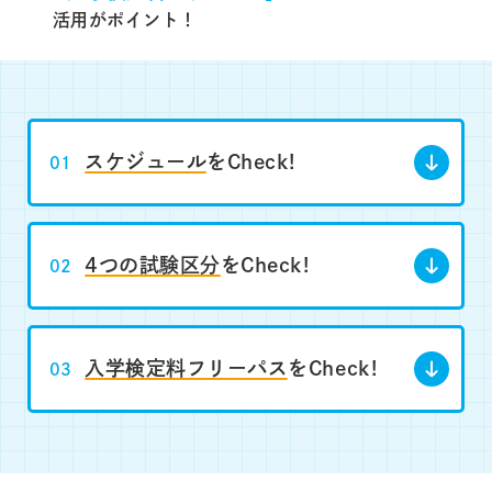
活用がポイント！
幼児保育専攻
児童発達教育専攻
映像メディア学科
スケジュール
をCheck!
01
デザイン学科
ファッション造形学科
4つの試験区分
をCheck!
02
看護学科
入学検定料フリーパス
をCheck!
03
大学をもっと知る
動画で見る！名古屋学芸大学