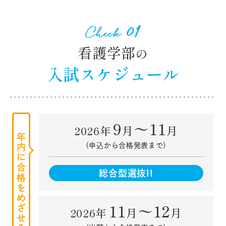
人材育成の目的と3つのポリシー
クラブ・サークル紹介
看護学部
の
入試スケジュール
アクセス
お問合せ
9
〜11
名古屋学芸大学 公式サイト
月
月
2026年
年内に合格をめざせる！
名古屋外国語大学（姉妹校）受験生サイト
（申込から合格発表まで）
総合型選抜II
11
〜12
月
月
2026年