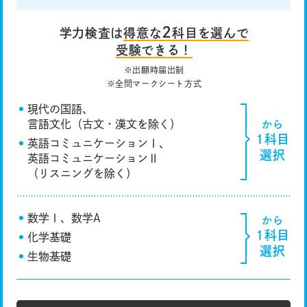
2
学力検査は
得意な
科目を選んで
受験できる！
※出願時届出制
※全問マークシート方式
現代の国語、
言語文化（古文・漢文を除く）
から
1科目
英語コミュニケーションⅠ、
選択
英語コミュニケーションⅡ
（リスニングを除く）
数学Ⅰ、数学A
から
1科目
化学基礎
選択
生物基礎