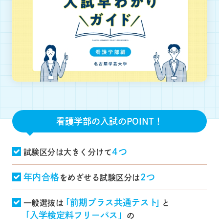
メディア造形学部
映像メディア学科
デザイン学科
ファッション造形学科
看護学部 看護学科
看護学部の入試のPOINT！
就職・資格
4つ
試験区分は大きく分けて
就職・資格TOP
年内合格
2つ
をめざせる試験区分は
管理栄養学科
「
前期プラス共通テスト
」
一般選抜は
と
子どもケア専攻＜養護教諭＞
「
入学検定料フリーパス」
の