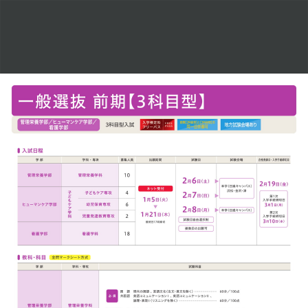
2027
年
度
入
学
者
向
け
入
試
ガ
イ
ド