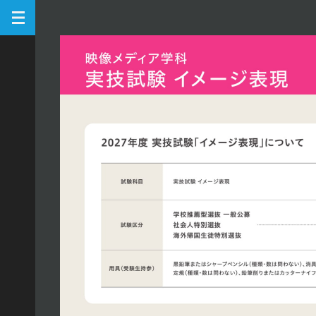
2027
年
度
入
学
者
向
け
入
試
ガ
イ
ド