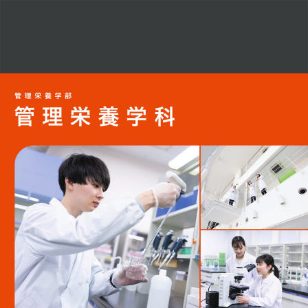
2027
年
度
入
学
者
向
け
大
学
案
内
（パ
ン
フ
レ
ッ
ト）