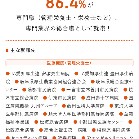
幼児保育専攻
児童発達教育専攻
映像メディア学科
主な就職先
デザイン学科
医療機関（管理栄養士）
ファッション造形学科
JA愛知厚生連 安城更生病院
JA愛知厚生連 豊田厚生病
看護学科
院
岐阜県厚生農業協同組合連合会
岐阜県総合医療セ
ンター
蒲郡市民病院
一宮市立木曽川市民病院
焼
津市立総合病院
伊東市民病院
成田赤十字病院
国
立病院機構 九州グループ
藤田医科大学病院
東海大学
大学をもっと知る
医学部付属病院
順天堂大学医学部附属静岡病院
聖隷
福祉事業団
松波総合病院
中部国際医療センター
動画で見る！名古屋学芸大学
松阪総合病院
総合上飯田第一病院
相模原協同病院
セコメディック病院
近森病院
栄エンゼルクリニック な