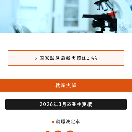
オープンキャンパス
進学相談会
学部・学科・専攻
国家試験最新実績はこちら
学部・学科・専攻TOP
管理栄養学部 管理栄養学科
就職実績
ヒューマンケア学部 子どもケア学科
子どもケア専攻＜養護教諭＞
2026年3月卒業生実績
幼児保育専攻
就職決定率
児童発達教育専攻