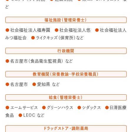
人材育成の目的と3つのポリシー
ど
クラブ・サークル紹介
福祉施設（管理栄養士）
社会福祉法人福寿園
社会福祉法人悠
社会福祉法人
みつ福祉会
ライクキッズ（保育所）など
アクセス
お問合せ
行政機関
名古屋市（食品衛生監視員） など
名古屋学芸大学 公式サイト
教育機関（栄養教諭・学校栄養職員）
名古屋外国語大学（姉妹校）受験生サイト
名古屋市
愛知県 など
給食（管理栄養士）
エームサービス
グリーンハウス
シダックス
日清医療
食品
LEOC など
ドラッグストア・調剤薬局