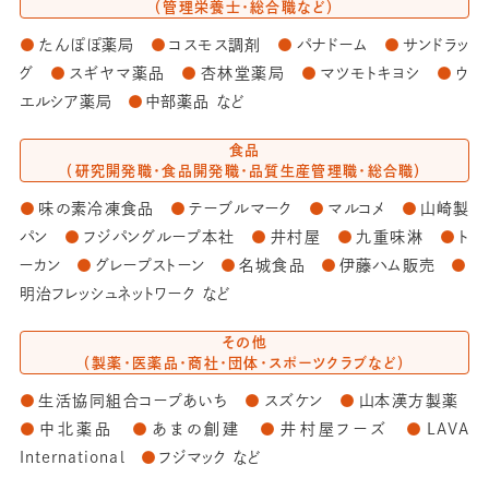
（管理栄養士・総合職など）
たんぽぽ薬局
コスモス調剤
パナドーム
サンドラッ
グ
スギヤマ薬品
杏林堂薬局
マツモトキヨシ
ウ
エルシア薬局
中部薬品 など
食品
（研究開発職・食品開発職・品質生産管理職・総合職）
味の素冷凍食品
テーブルマーク
マルコメ
山崎製
パン
フジパングループ本社
井村屋
九重味淋
ト
ーカン
グレープストーン
名城食品
伊藤ハム販売
明治フレッシュネットワーク など
その他
（製薬・医薬品・商社・団体・スポーツクラブなど）
生活協同組合コープあいち
スズケン
山本漢方製薬
中北薬品
あまの創建
井村屋フーズ
LAVA
International
フジマック など